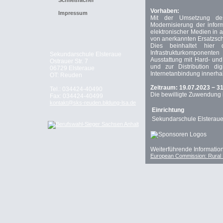
Schließfächer
Vorhaben:
Impressum
Mit der Umsetzung des
Modernisierung der infor
elektronischer Medien in 
von anerkannten Ersatzsch
Dies beinhaltet hier d
Infrastrukturkomponente
Sekundarschule Elsteraue
Ausstattung mit Hard- und
Ostrauer Str. 7
und zur Distribution di
06729 Elsteraue
Internetanbindung innerha
OT: Reuden
Zeitraum: 19.07.2023 − 3
Tel.: 034424-40490
Die bewilligte Zuwendung i
Fax: 034424-40499
kontakt@sks-reuden.bildung-lsa.de
Einrichtung
Sekundarschule Elsterau
Weiterführende Information 
European Commission: Rural