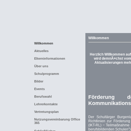
Willkommen
Willkommen
Aktuelles
Herzlich Willkommen au
wird demnÃ¤chst vom 
Elterninformationen
Aktualisierungen meh
Über uns
Schulprogramm
Bilder
Events
Förderung 
Berufswahl
Kommunikationst
Lehrerkontakte
Vertretungsplan
Der Schultärger Burgen
Nutzungsvereinbarung Office
Richtlinien zur Förderun
365
(IKT-RL) − Teilmaßnahme 
berufsbildenden Schulen″) 